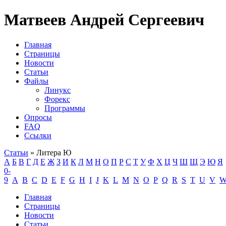
Матвеев Андрей Сергеевич
Главная
Страницы
Новости
Статьи
Файлы
Линукс
Форекс
Программы
Опросы
FAQ
Ссылки
Статьи
» Литера Ю
А
Б
В
Г
Д
Е
Ж
З
И
К
Л
М
Н
О
П
Р
С
Т
У
Ф
Х
Ц
Ч
Ш
Щ
Э
Ю
Я
0-
9
A
B
C
D
E
F
G
H
I
J
K
L
M
N
O
P
Q
R
S
T
U
V
Главная
Страницы
Новости
Статьи