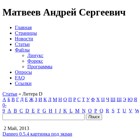
Матвеев Андрей Сергеевич
Главная
Страницы
Новости
Статьи
Файлы
Линукс
Форекс
Программы
Опросы
FAQ
Ссылки
Статьи
» Литера D
А
Б
В
Г
Д
Е
Ж
З
И
К
Л
М
Н
О
П
Р
С
Т
У
Ф
Х
Ц
Ч
Ш
Щ
Э
Ю
Я
0-
9
A
B
C
D
E
F
G
H
I
J
K
L
M
N
O
P
Q
R
S
T
U
V
Поиск
2 Май, 2013
Danneo 0.5.4 картинка под экран